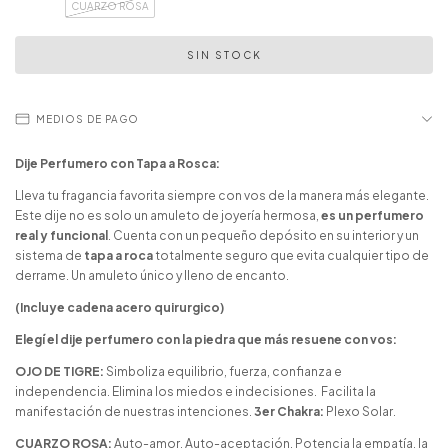
CUARZO ROSA
MEDIOS DE PAGO
Dije Perfumero con Tapa a Rosca:
Lleva tu fragancia favorita siempre con vos de la manera más elegante.
Este dije no es solo un amuleto de joyería hermosa,
es un perfumero
real y funcional
. Cuenta con un pequeño depósito en su interior y un
sistema de
tapa a roca
totalmente seguro que evita cualquier tipo de
derrame. Un amuleto único y lleno de encanto.
(Incluye cadena acero quirurgico)
Elegí el dije perfumero con la piedra que más resuene con vos:
OJO DE TIGRE:
Simboliza equilibrio, fuerza, confianza e
independencia. Elimina los miedos e indecisiones. Facilita la
manifestación de nuestras intenciones.
3er Chakra:
Plexo Solar.
CUARZO ROSA:
Auto-amor. Auto-aceptación. Potencia la empatía, la