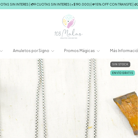
9 CUOTAS SIN INTERES (+$190.000) | 💸15% OFF CON TRANSFE | 🪙25% OFF EN EFECTIVO
Amuletos por Signo
Promos Mágicas
Más Informaci
SIN STOCK
ENVÍO GRATIS