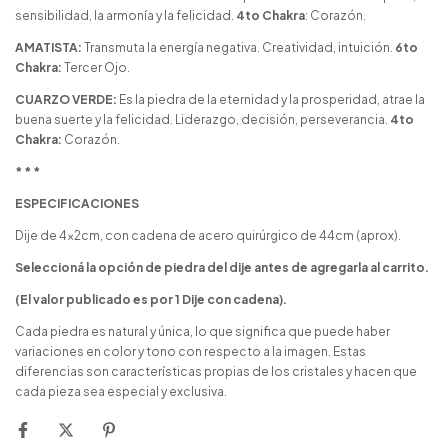
sensibilidad, la armonía y la felicidad.
4to Chakra
: Corazón.
AMATISTA:
Transmuta la energía negativa. Creatividad, intuición.
6to
Chakra:
Tercer Ojo.
CUARZO VERDE:
Es la piedra de la eternidad y la prosperidad, atrae la
buena suerte y la felicidad. Liderazgo, decisión, perseverancia.
4to
Chakra:
Corazón.
* * *
ESPECIFICACIONES
Dije de 4x2cm, con cadena de acero quirúrgico de 44cm (aprox).
Seleccioná la opción de piedra del dije antes de agregarla al carrito.
(El valor publicado es por 1 Dije con cadena).
Cada piedra es natural y única, lo que significa que puede haber
variaciones en color y tono con respecto a la imagen. Estas
diferencias son características propias de los cristales y hacen que
cada pieza sea especial y exclusiva.