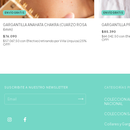
ENVÍO GRATIS
ENVÍO GRATIS
GARGANTILLA ANAHATA CHAKRA (CUARZO ROSA
GARGANTILLA P
6mm)
$85.390
$76.090
$64.042,50
con
Efe
OFF!
$57.067,50
con
Efectivo (retirando por Villa Urquiza) 25%
OFF!
SUSCRIBITE A NUESTRO NEWSLETTER
CATEGORÍAS P
COLECCION A
NACIONAL
COLECCION S
Collares y Garg