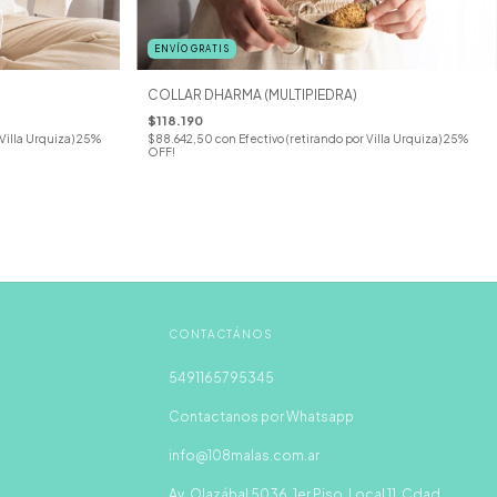
ENVÍO GRATIS
COLLAR DHARMA (MULTIPIEDRA)
$118.190
 Villa Urquiza) 25%
$88.642,50
con
Efectivo (retirando por Villa Urquiza) 25%
OFF!
CONTACTÁNOS
5491165795345
Contactanos por Whatsapp
info@108malas.com.ar
Av. Olazábal 5036, 1er Piso, Local 11, Cdad.