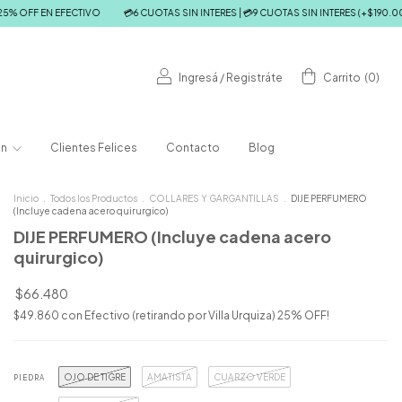
💳6 CUOTAS SIN INTERES | 💳9 CUOTAS SIN INTERES (+$190.000) | 💸15% OFF CON T
Ingresá
/
Registráte
Carrito
(
0
)
ón
Clientes Felices
Contacto
Blog
Inicio
.
Todos los Productos
.
COLLARES Y GARGANTILLAS
.
DIJE PERFUMERO
(Incluye cadena acero quirurgico)
DIJE PERFUMERO (Incluye cadena acero
quirurgico)
$66.480
$49.860
con
Efectivo (retirando por Villa Urquiza) 25% OFF!
OJO DE TIGRE
AMATISTA
CUARZO VERDE
PIEDRA