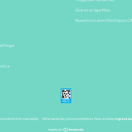
Qué es un Japa Mala
Nuestro Local en Villa Urquiza 
el Hogar
gética
s los derechos reservados.
Defensa de las y los consumidores. Para reclamos
ingresá ac