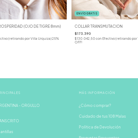
ENVÍO GRATIS
ROSPERIDAD (OJO DE TIGRE 8mm)
COLLAR TRANSMUTACION
$173.390
ctivo (retirando por Villa Urquiza) 25%
$130.042,50
con
Efectivo (retirando por
OFF!
RINCIPALES
MÁS INFORMACIÓN
RGENTINA - ORGULLO
¿Cómo comprar?
Cuidado de tus 108 Malas
ANSCRITO
Política de Devolución
antillas
Preguntas Frecuentes