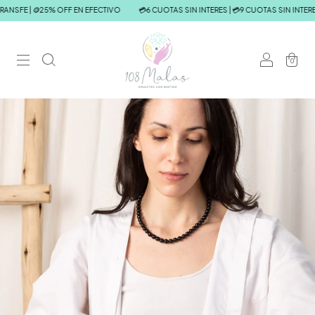
ANSFE | 🪙25% OFF EN EFECTIVO
💳6 CUOTAS SIN INTERES | 💳9 CUOTAS SIN INTERES
0