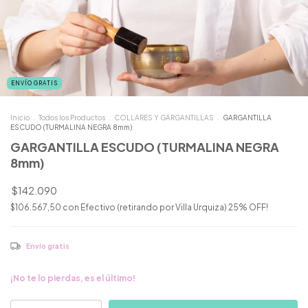
ENVÍO GRATIS
Inicio
.
Todos los Productos
.
COLLARES Y GARGANTILLAS
.
GARGANTILLA
ESCUDO (TURMALINA NEGRA 8mm)
GARGANTILLA ESCUDO (TURMALINA NEGRA
8mm)
$142.090
$106.567,50
con
Efectivo (retirando por Villa Urquiza) 25% OFF!
Envío gratis
¡No te lo pierdas, es el último!