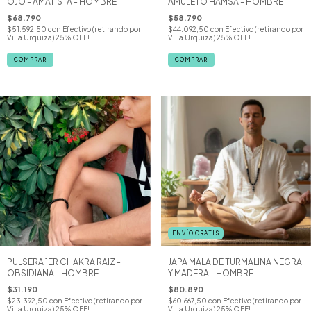
OJO - AMATISTA - HOMBRE
AMULETO HAMSA - HOMBRE
$68.790
$58.790
$51.592,50
con
Efectivo (retirando por
$44.092,50
con
Efectivo (retirando por
Villa Urquiza) 25% OFF!
Villa Urquiza) 25% OFF!
COMPRAR
ENVÍO GRATIS
PULSERA 1ER CHAKRA RAIZ -
JAPA MALA DE TURMALINA NEGRA
OBSIDIANA - HOMBRE
Y MADERA - HOMBRE
$31.190
$80.890
$23.392,50
con
Efectivo (retirando por
$60.667,50
con
Efectivo (retirando por
Villa Urquiza) 25% OFF!
Villa Urquiza) 25% OFF!