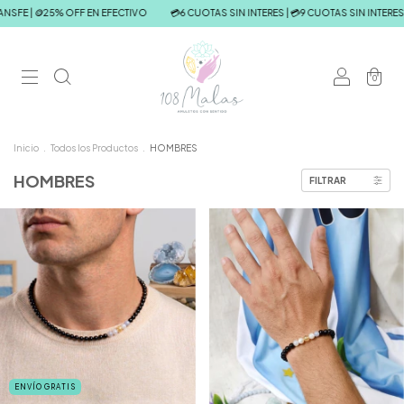
🪙25% OFF EN EFECTIVO
💳6 CUOTAS SIN INTERES | 💳9 CUOTAS SIN INTERES (+$190.0
0
Inicio
.
Todos los Productos
.
HOMBRES
HOMBRES
FILTRAR
ENVÍO GRATIS