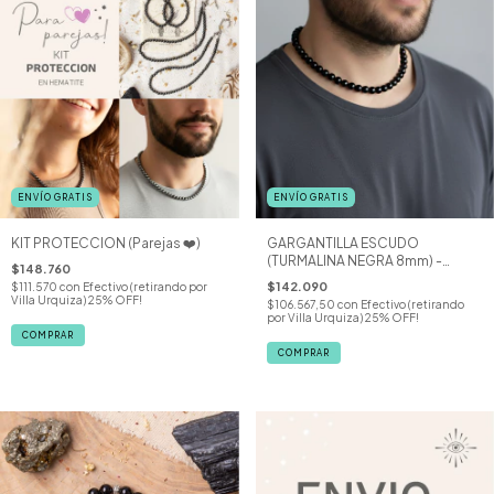
ENVÍO GRATIS
ENVÍO GRATIS
KIT PROTECCION (Parejas ❤️)
GARGANTILLA ESCUDO
(TURMALINA NEGRA 8mm) -
$148.760
HOMBRE
$142.090
$111.570
con
Efectivo (retirando por
Villa Urquiza) 25% OFF!
$106.567,50
con
Efectivo (retirando
por Villa Urquiza) 25% OFF!
COMPRAR