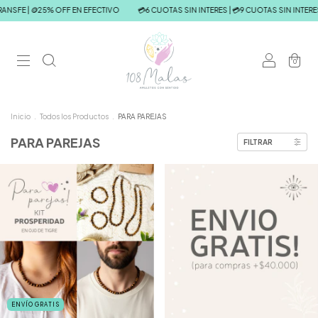
ANSFE | 🪙25% OFF EN EFECTIVO
💳6 CUOTAS SIN INTERES | 💳9 CUOTAS SIN INTERES
0
Inicio
.
Todos los Productos
.
PARA PAREJAS
PARA PAREJAS
FILTRAR
ENVÍO GRATIS